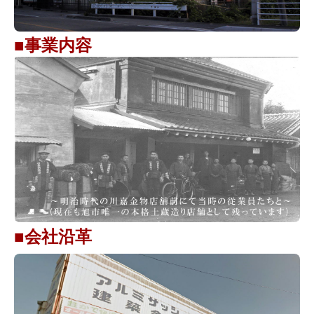
外構 エクステリア リフォーム
■事業内容
太陽光発電システム工事
オール電化工事
屋根工事 外壁工事
各種リフォーム案内
今月の特選チラシ
店内最新情報
■会社沿革
話題のおすすめ商品
金物建材部
家庭用品部