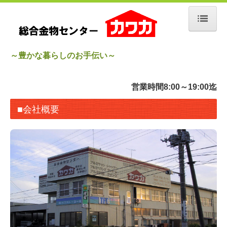
ホーム
～豊かな暮らしのお手伝い～
会社概要
営業時間8:00～19:00迄
カワカ 事業内容
■会社概要
会社沿革
会社案内地図
取り扱い商品
施工事例
サッシ 玄関リフォーム
水廻りリフォーム