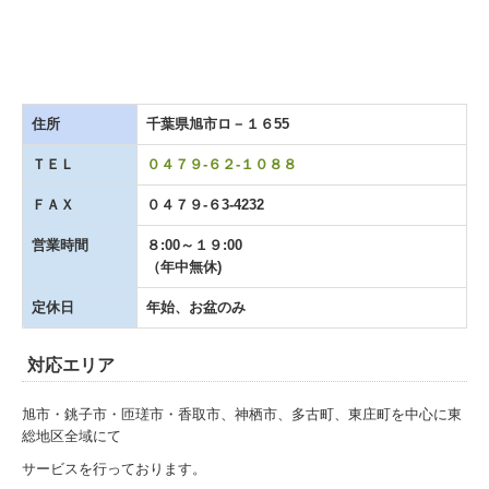
住所
千葉県旭市ロ－１６55
ＴＥＬ
０４７９-
６２-
１０８８
ＦＡＸ
０４７９-６3-4232
営業時間
８:00～１９:00
（年中無休)
定休日
年始、お盆のみ
対応エリア
旭市・銚子市・匝瑳市・香取市、神栖市、多古町、東庄町を中心に東
総地区全域にて
サービスを行っております。