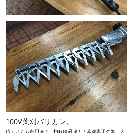
100V葉刈バリカン。
職人さんも御用達！！切れ味最強！！葉刈専用の為、太