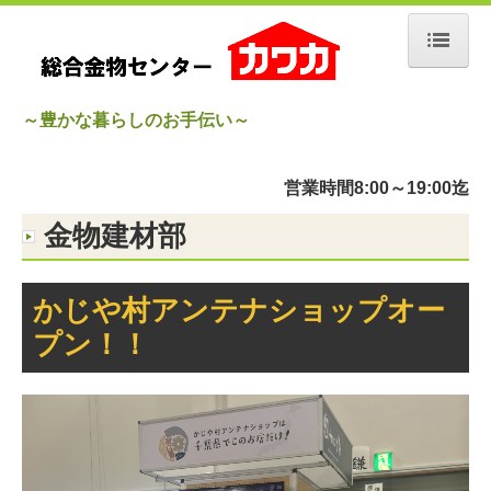
ホーム
～豊かな暮らしのお手伝い～
会社概要
営業時間8:00～19:00迄
カワカ 事業内容
金物建材部
会社沿革
会社案内地図
かじや村アンテナショップオー
プン！！
取り扱い商品
施工事例
サッシ 玄関リフォーム
水廻りリフォーム