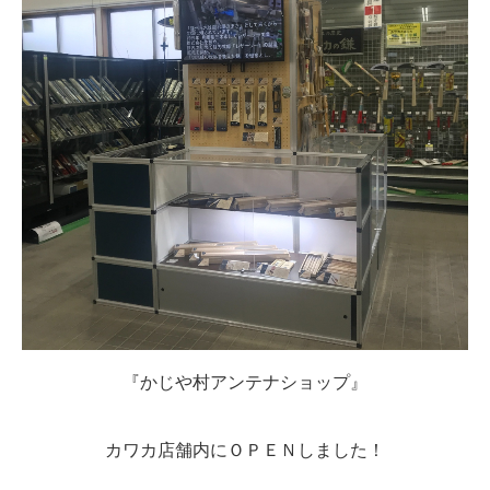
外構 エクステリア リフォーム
太陽光発電システム工事
オール電化工事
屋根工事 外壁工事
各種リフォーム案内
今月の特選チラシ
店内最新情報
話題のおすすめ商品
『かじや村アンテナショップ』
金物建材部
カワカ店舗内にＯＰＥＮしました！
家庭用品部